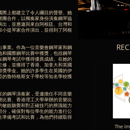
國際上都建立了令人矚目的聲譽。她
樂團合作，以獨奏家身份演奏鋼琴協
演出，並應邀與來自阿根廷、台灣和
和小提琴家合作演出，並得到了阿根
REC
出事業。作為一位音樂會鋼琴家和鋼
地和國際鋼琴比賽中獲獎，包括鋼琴
在鋼琴考試中獲得優異成績。在她的
主修，並獲得了香港、加拿大和英國
得獎學金。她的許多學生在英國的伊
亞的魯特格斯女子學校等知名學校獲
富的鋼琴演奏家，受邀擔任不同音樂
樂比賽、香港理工大學舉辦的音樂比
的敏銳聽覺和對正確技巧的辨識能力
部分，確保對每位學生的能力進行公
生準備考試和比賽，為他們持續取得
The Im