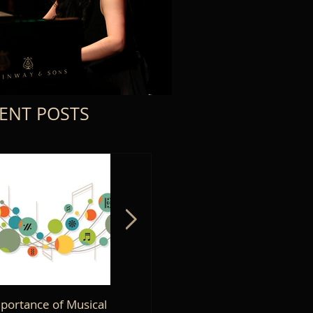
ENT POSTS
portance of Musical
Title: Harmonious
10 Prove