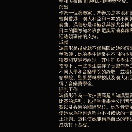
翰和多蘿西·維姆帕尼鋼琴獎學金。
演出
作為一位演奏家，馮善彤是本地和
曾與香港、澳大利亞和日本的不同
奏曲。馮善彤是積極參與探戈音樂
日本的國際知名班多尼奧琴演奏家
廷總領事館的支持。
成就
馮善彤是越成就不僅局限於她的演
琴教師，她的學生經常在不同的本
獨奏和雙鋼琴組別，其中許多學生
指導下，一些學生選擇了音樂作為
不同大學和音樂學院的錄取，並獲
頓學院、聖凱瑟琳學校以及澳大利
得了音樂獎學金。
評判工作
馮倩彤作為一位技藝高超且知識豐
比賽的評判，包括香港學生公開音
賽以及香港的國際學校。她對音樂
使她成為評判過程中不可或缺的一
正評判。這也使她能夠為自己的學
成功打下基礎。­