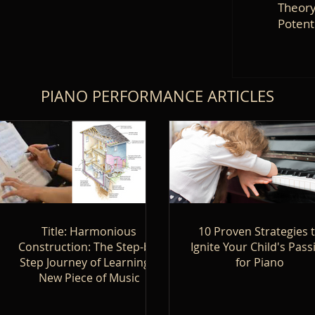
Theory
Potent
PIANO PERFORMANCE ARTICLES
Title: Harmonious
10 Proven Strategies 
Construction: The Step-by-
Ignite Your Child's Pass
Step Journey of Learning a
for Piano
New Piece of Music