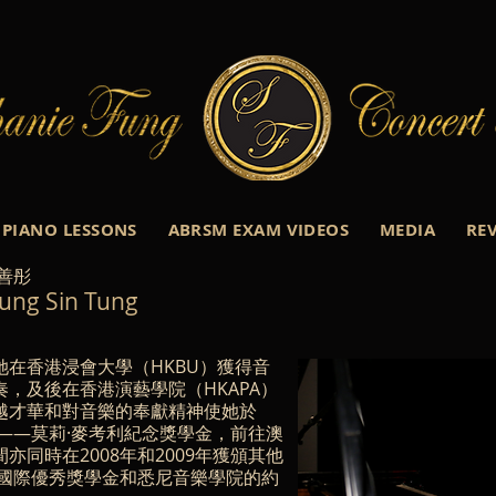
PIANO LESSONS
ABRSM EXAM VIDEOS
MEDIA
RE
善彤
ung Sin Tung
在香港浸會大學（HKBU）獲得音
，及後在香港演藝學院（HKAPA）
越才華和對音樂的奉獻精神使她於
金——莫莉·麥考利紀念獎學金，前往澳
同時在2008年和2009年獲頒其他
學國際優秀獎學金和悉尼音樂學院的約