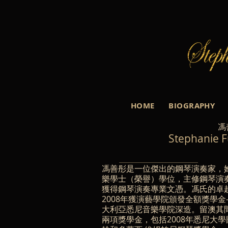
HOME
BIOGRAPHY
馮
Stephanie F
馮善彤是一位傑出的鋼琴演奏家，她
樂學士（榮譽）學位，主修鋼琴演奏
獲得鋼琴演奏專業文憑。馮氏的卓
2008年獲演藝學院頒發全額獎學
大利亞悉尼音樂學院深造。留澳其間亦
兩項獎學金，包括2008年悉尼大