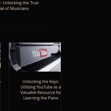
: Unlocking the True
Construction: The Step-by-
Ignite Yo
ial of Musicians
Step Journey of Learning a
for Pian
New Piece of Music
to
Unlocking the Keys:
ion
Utilizing YouTube as a
Valuable Resource for
Learning the Piano